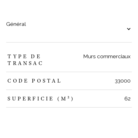
général
TRAD_ZEPHYR_Caracteristique
TRAD_ZEPHYR_Valeurs
TYPE DE
Murs commerciaux
TRANSAC
CODE POSTAL
33000
SUPERFICIE (M²)
62