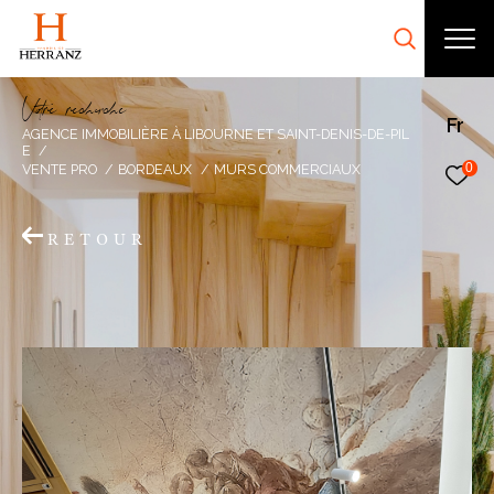
V
o
r
e
r
e
c
e
c
e
Fr
AGENCE IMMOBILIÈRE À LIBOURNE ET SAINT-DENIS-DE-PIL
E
0
VENTE PRO
BORDEAUX
MURS COMMERCIAUX
RETOUR