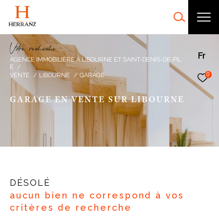
V
o
r
e
r
e
c
e
c
e
Fr
AGENCE IMMOBILIÈRE À LIBOURNE ET SAINT-DENIS-DE-PIL
E
0
VENTE
LIBOURNE
GARAGE
GARAGE EN VENTE SUR LIBOURNE
DÉSOLÉ
aucun bien ne correspond à vos
critères de recherche