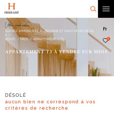
V
o
r
e
r
e
c
e
c
e
Fr
AGENCE IMMOBILIÈRE À LIBOURNE ET SAINT-DENIS-DE-PIL
E
0
VENTE
MIOS
APPARTEMENT
T3
APPARTEMENT T3 À VENDRE SUR MIOS
DÉSOLÉ
aucun bien ne correspond à vos
critères de recherche