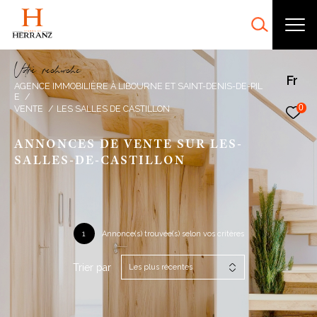
V
o
r
e
r
e
c
e
c
e
Fr
AGENCE IMMOBILIÈRE À LIBOURNE ET SAINT-DENIS-DE-PIL
E
0
VENTE
LES SALLES DE CASTILLON
ANNONCES DE VENTE SUR LES-
SALLES-DE-CASTILLON
1
Annonce(s) trouvée(s) selon vos critères
Trier par
Les plus récentes