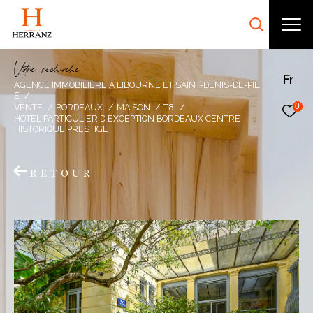
V
o
r
e
r
e
c
e
c
e
Fr
AGENCE IMMOBILIÈRE À LIBOURNE ET SAINT-DENIS-DE-PIL
E
0
VENTE
BORDEAUX
MAISON
T8
HOTEL PARTICULIER D EXCEPTION BORDEAUX CENTRE
HISTORIQUE PRESTIGE
RETOUR