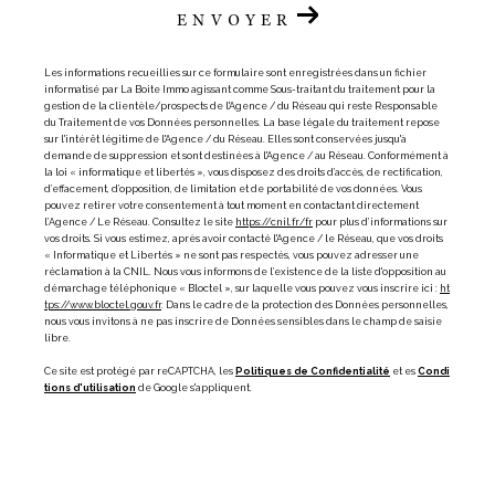
ENVOYER
Les informations recueillies sur ce formulaire sont enregistrées dans un fichier
informatisé par La Boite Immo agissant comme Sous-traitant du traitement pour la
gestion de la clientèle/prospects de l'Agence / du Réseau qui reste Responsable
du Traitement de vos Données personnelles. La base légale du traitement repose
sur l'intérêt légitime de l'Agence / du Réseau. Elles sont conservées jusqu'à
demande de suppression et sont destinées à l'Agence / au Réseau. Conformément à
la loi « informatique et libertés », vous disposez des droits d’accès, de rectification,
d’effacement, d’opposition, de limitation et de portabilité de vos données. Vous
pouvez retirer votre consentement à tout moment en contactant directement
l’Agence / Le Réseau. Consultez le site
https://cnil.fr/fr
pour plus d’informations sur
vos droits. Si vous estimez, après avoir contacté l'Agence / le Réseau, que vos droits
« Informatique et Libertés » ne sont pas respectés, vous pouvez adresser une
réclamation à la CNIL. Nous vous informons de l’existence de la liste d'opposition au
démarchage téléphonique « Bloctel », sur laquelle vous pouvez vous inscrire ici :
ht
tps://www.bloctel.gouv.fr
. Dans le cadre de la protection des Données personnelles,
nous vous invitons à ne pas inscrire de Données sensibles dans le champ de saisie
libre.
Ce site est protégé par reCAPTCHA, les
Politiques de Confidentialité
et es
Condi
tions d'utilisation
de Google s'appliquent.