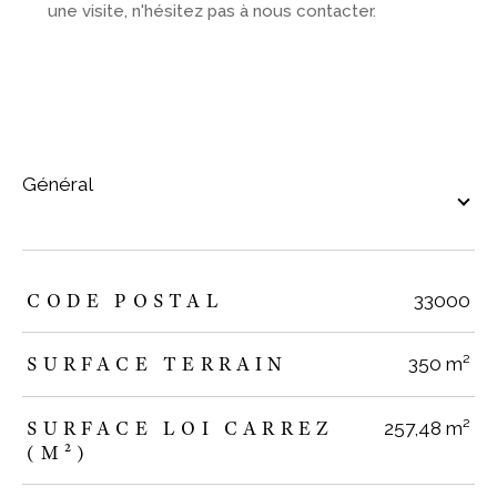
une visite, n'hésitez pas à nous contacter.
général
TRAD_ZEPHYR_Caracteristique
TRAD_ZEPHYR_Valeurs
CODE POSTAL
33000
SURFACE TERRAIN
350 m²
SURFACE LOI CARREZ
257,48 m²
(M²)