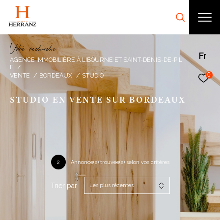
V
o
r
e
r
e
c
e
c
e
Fr
AGENCE IMMOBILIÈRE À LIBOURNE ET SAINT-DENIS-DE-PIL
E
0
VENTE
BORDEAUX
STUDIO
STUDIO EN VENTE SUR BORDEAUX
2
Annonce(s) trouvée(s) selon vos critères
Trier par
Les plus récentes