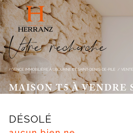
V
o
r
e
r
e
c
e
c
e
AGENCE IMMOBILIÈRE À LIBOURNE ET SAINT-DENIS-DE-PILE
VENT
MAISON T5 À VENDRE 
DÉSOLÉ
aucun bien ne