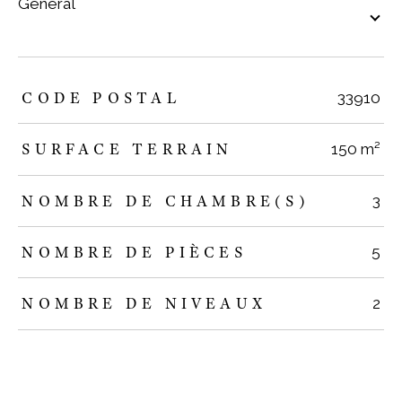
général
TRAD_ZEPHYR_Caracteristique
TRAD_ZEPHYR_Valeurs
CODE POSTAL
33910
SURFACE TERRAIN
150 m²
NOMBRE DE CHAMBRE(S)
3
NOMBRE DE PIÈCES
5
NOMBRE DE NIVEAUX
2