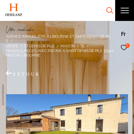
V
o
r
e
r
e
c
e
c
e
Fr
AGENCE IMMOBILIÈRE À LIBOURNE ET SAINT-DENIS-DE-PIL
E
0
VENTE
ST DENIS DE PILE
MAISON
T5
MAISON 5 PIECES AVEC PISCINE A SAINT DENIS DE PILE 33910
PROCHE LIBOURNE
RETOUR