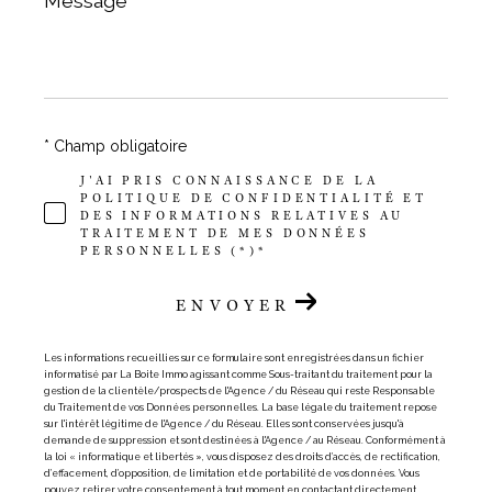
*
* Champ obligatoire
J'AI PRIS CONNAISSANCE DE LA
POLITIQUE DE CONFIDENTIALITÉ ET
DES INFORMATIONS RELATIVES AU
TRAITEMENT DE MES DONNÉES
PERSONNELLES (*)*
ENVOYER
Les informations recueillies sur ce formulaire sont enregistrées dans un fichier
informatisé par La Boite Immo agissant comme Sous-traitant du traitement pour la
gestion de la clientèle/prospects de l'Agence / du Réseau qui reste Responsable
du Traitement de vos Données personnelles. La base légale du traitement repose
sur l'intérêt légitime de l'Agence / du Réseau. Elles sont conservées jusqu'à
demande de suppression et sont destinées à l'Agence / au Réseau. Conformément à
la loi « informatique et libertés », vous disposez des droits d’accès, de rectification,
d’effacement, d’opposition, de limitation et de portabilité de vos données. Vous
pouvez retirer votre consentement à tout moment en contactant directement