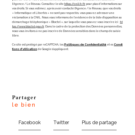
l’Agence / Le Réseau. Consultez le site
https://cnil.fr/fr
pour plus d’informations sur
vos droits. Si vous estimez, après avoir contacté l'Agence / le Réseau, que vos droits
« Informatique et Libertés » ne sont pas respectés, vous pouvez adresser une
réclamation à la CNIL. Nous vous informons de l’existence de la liste d'opposition au
démarchage téléphonique « Bloctel », sur laquelle vous pouvez vous inscrire ici :
ht
tps://www.bloctel.gouv.fr
. Dans le cadre de la protection des Données personnelles,
nous vous invitons à ne pas inscrire de Données sensibles dans le champ de saisie
libre.
Ce site est protégé par reCAPTCHA, les
Politiques de Confidentialité
et es
Condi
tions d'utilisation
de Google s'appliquent.
partager
le bien
Facebook
Twitter
Plus de partage