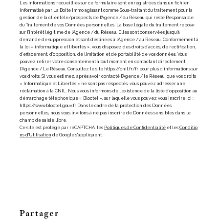
Les informations recueillies sur ce formulaire sont enregistrées dans un fichier
informatisé par La Boite Immo agissant comme Sous-traitant du traitement pour la
gestion de la clientèle/prospects de l'Agence / du Réseau qui reste Responsable
du Traitement de vos Données personnelles. La base légale du traitement repose
sur l'intérêt légitime de l'Agence / du Réseau. Elles sont conservées jusqu'à
demande de suppression et sont destinées à l'Agence / au Réseau. Conformément à
la loi « informatique et libertés », vous disposez des droits d’accès, de rectification,
d’effacement, d’opposition, de limitation et de portabilité de vos données. Vous
pouvez retirer votre consentement à tout moment en contactant directement
l’Agence / Le Réseau. Consultez le site https://cnil.fr/fr pour plus d’informations sur
vos droits. Si vous estimez, après avoir contacté l'Agence / le Réseau, que vos droits
« Informatique et Libertés » ne sont pas respectés, vous pouvez adresser une
réclamation à la CNIL. Nous vous informons de l’existence de la liste d'opposition au
démarchage téléphonique « Bloctel », sur laquelle vous pouvez vous inscrire ici :
https://www.bloctel.gouv.fr Dans le cadre de la protection des Données
personnelles, nous vous invitons à ne pas inscrire de Données sensibles dans le
champ de saisie libre.
Ce site est protégé par reCAPTCHA, les
Politiques de Confidentialité
et les
Conditio
ns d'Utilisation
de Google s'appliquent.
partager