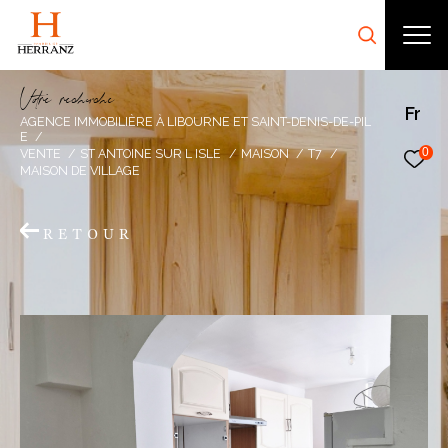
V
o
r
e
r
e
c
e
c
e
Fr
AGENCE IMMOBILIÈRE À LIBOURNE ET SAINT-DENIS-DE-PIL
E
0
VENTE
ST ANTOINE SUR L ISLE
MAISON
T7
MAISON DE VILLAGE
RETOUR