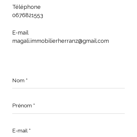
Téléphone
0676821553
E-mail
magali.immobilierherranz@gmail.com
Nom
*
Prénom
*
E-
mail
*