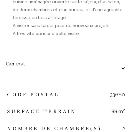
cuisine aménagée ouverte sur le séjour, d'un salon,
de deux chambres et d'un bureau, et d'une agréable
terrasse en bois à l'étage.
A visiter sans tarder pour de nouveaux projets.
A trés vite pour une belle visite...
général
TRAD_ZEPHYR_Caracteristique
TRAD_ZEPHYR_Valeurs
CODE POSTAL
33660
SURFACE TERRAIN
88 m²
NOMBRE DE CHAMBRE(S)
2