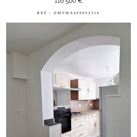
116 500 €
REF : GMVMA600004316