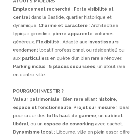
ATOUTS MAJEURS
Emplacement recherché
:
Forte visibilité et
central
dans la Bastide, quartier historique et
dynamique.
Charme et caractère
: Architecture
typique girondine,
pierre apparente
, volumes
généreux.
Flexibilité
: Adapté aux
investisseurs
(rendement locatif professionnel ou résidentiel) ou
aux
particuliers
en quête d’un bien rare à rénover.
Parking inclus
:
8 places sécurisées
, un atout rare
en centre-ville.
POURQUOI INVESTIR ?
Valeur patrimoniale
: Bien
rare
alliant
histoire,
espace et fonctionnalité
.
Projet sur mesure
: Idéal
pour créer des
lofts haut de gamme
, un
cabinet
libéral
, ou un
espace de coworking
avec cachet.
Dynamisme local
: Libourne, ville en plein essor, offre