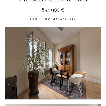
654 900 €
REF : LBVIM520004220