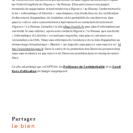
du Traitement de vos Données personnelles. La base légale du traitement repose
sur l'intérêt légitime de l'Agence / du Réseau. Elles sont conservées jusqu'à
demande de suppression et sont destinées à l'Agence / au Réseau. Conformément à
la loi « informatique et libertés », vous disposez des droits d’accès, de rectification,
d’effacement, d’opposition, de limitation et de portabilité de vos données. Vous
pouvez retirer votre consentement à tout moment en contactant directement
l’Agence / Le Réseau. Consultez le site
https://cnil.fr/fr
pour plus d’informations sur
vos droits. Si vous estimez, après avoir contacté l'Agence / le Réseau, que vos droits
« Informatique et Libertés » ne sont pas respectés, vous pouvez adresser une
réclamation à la CNIL. Nous vous informons de l’existence de la liste d'opposition au
démarchage téléphonique « Bloctel », sur laquelle vous pouvez vous inscrire ici :
ht
tps://www.bloctel.gouv.fr
. Dans le cadre de la protection des Données personnelles,
nous vous invitons à ne pas inscrire de Données sensibles dans le champ de saisie
libre.
Ce site est protégé par reCAPTCHA, les
Politiques de Confidentialité
et es
Condi
tions d'utilisation
de Google s'appliquent.
partager
le bien