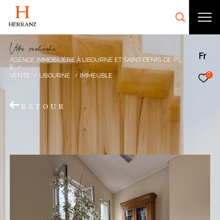
V
o
r
e
r
e
c
e
c
e
Fr
AGENCE IMMOBILIÈRE À LIBOURNE ET SAINT-DENIS-DE-PIL
E
0
VENTE
LIBOURNE
IMMEUBLE
RETOUR