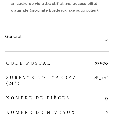
un
cadre de vie attractif
et une
accessibilité
optimale
(proximité Bordeaux, axe autoroutier).
général
TRAD_ZEPHYR_Caracteristique
TRAD_ZEPHYR_Valeurs
CODE POSTAL
33500
SURFACE LOI CARREZ
265 m²
(M²)
NOMBRE DE PIÈCES
9
NOMBRE DE NIVEAUX
2