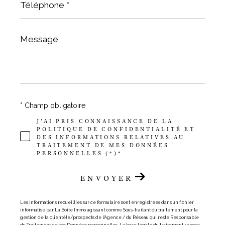
*
Message
*
* Champ obligatoire
J'AI PRIS CONNAISSANCE DE LA
POLITIQUE DE CONFIDENTIALITÉ ET
DES INFORMATIONS RELATIVES AU
TRAITEMENT DE MES DONNÉES
PERSONNELLES (*)*
ENVOYER
Les informations recueillies sur ce formulaire sont enregistrées dans un fichier
informatisé par La Boite Immo agissant comme Sous-traitant du traitement pour la
gestion de la clientèle/prospects de l'Agence / du Réseau qui reste Responsable