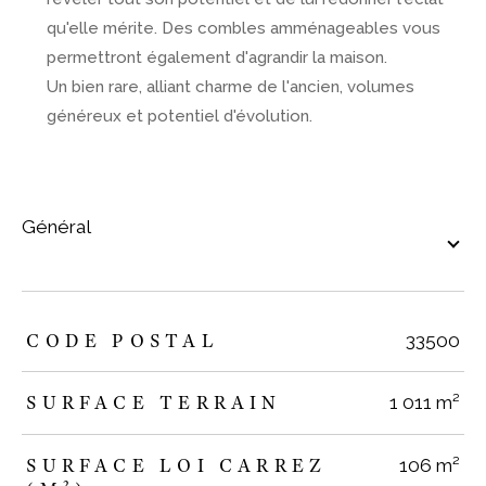
qu'elle mérite. Des combles amménageables vous
permettront également d'agrandir la maison.
Un bien rare, alliant charme de l'ancien, volumes
généreux et potentiel d'évolution.
général
TRAD_ZEPHYR_Caracteristique
TRAD_ZEPHYR_Valeurs
CODE POSTAL
33500
SURFACE TERRAIN
1 011 m²
SURFACE LOI CARREZ
106 m²