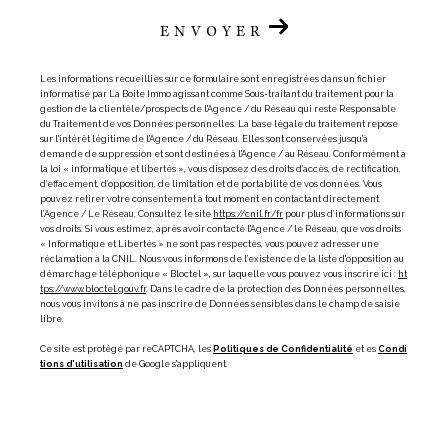
ENVOYER
Les informations recueillies sur ce formulaire sont enregistrées dans un fichier
informatisé par La Boite Immo agissant comme Sous-traitant du traitement pour la
gestion de la clientèle/prospects de l'Agence / du Réseau qui reste Responsable
du Traitement de vos Données personnelles. La base légale du traitement repose
sur l'intérêt légitime de l'Agence / du Réseau. Elles sont conservées jusqu'à
demande de suppression et sont destinées à l'Agence / au Réseau. Conformément à
la loi « informatique et libertés », vous disposez des droits d’accès, de rectification,
d’effacement, d’opposition, de limitation et de portabilité de vos données. Vous
pouvez retirer votre consentement à tout moment en contactant directement
l’Agence / Le Réseau. Consultez le site
https://cnil.fr/fr
pour plus d’informations sur
vos droits. Si vous estimez, après avoir contacté l'Agence / le Réseau, que vos droits
« Informatique et Libertés » ne sont pas respectés, vous pouvez adresser une
réclamation à la CNIL. Nous vous informons de l’existence de la liste d'opposition au
démarchage téléphonique « Bloctel », sur laquelle vous pouvez vous inscrire ici :
ht
tps://www.bloctel.gouv.fr
. Dans le cadre de la protection des Données personnelles,
nous vous invitons à ne pas inscrire de Données sensibles dans le champ de saisie
libre.
Ce site est protégé par reCAPTCHA, les
Politiques de Confidentialité
et es
Condi
tions d'utilisation
de Google s'appliquent.