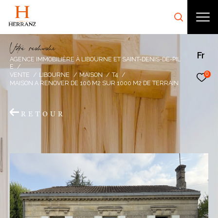
V
o
r
e
r
e
c
e
c
e
Fr
AGENCE IMMOBILIÈRE À LIBOURNE ET SAINT-DENIS-DE-PIL
E
0
VENTE
LIBOURNE
MAISON
T4
MAISON A RENOVER DE 106 M2 SUR 1000 M2 DE TERRAIN
RETOUR