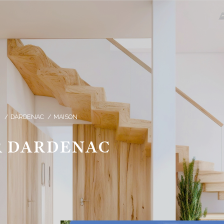
E
DARDENAC
MAISON
R DARDENAC