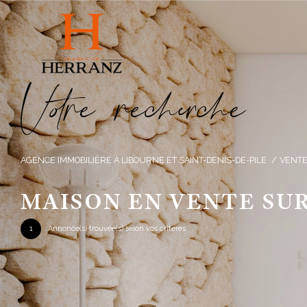
V
o
r
e
r
e
c
e
c
e
AGENCE IMMOBILIÈRE À LIBOURNE ET SAINT-DENIS-DE-PILE
VENT
MAISON EN VENTE SU
1
Annonce(s) trouvée(s) selon vos critères