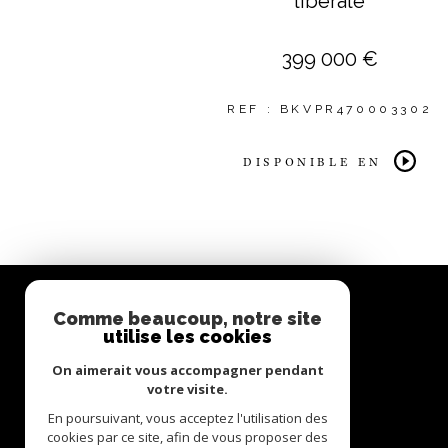
libérale
399 000 €
REF : BKVPR470003302
DISPONIBLE EN
Comme beaucoup, notre site
utilise les cookies
Herranz Immobilier
On aimerait vous accompagner pendant
votre visite.
0554073425
En poursuivant, vous acceptez l'utilisation des
contact@herranz-immobilier.fr
cookies par ce site, afin de vous proposer des