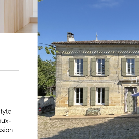
tyle
aux-
ssion