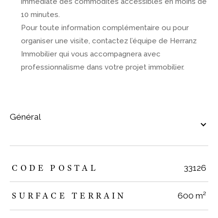
immédiate des commodités accessibles en moins de
10 minutes.
Pour toute information complémentaire ou pour
organiser une visite, contactez l’équipe de Herranz
Immobilier qui vous accompagnera avec
professionnalisme dans votre projet immobilier.
général
TRAD_ZEPHYR_Caracteristique
TRAD_ZEPHYR_Valeurs
CODE POSTAL
33126
SURFACE TERRAIN
600 m²