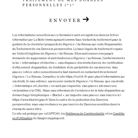
PERSONNELLES (*)*
ENVOYER
Les informations recueillies sur ce formulaire sont enregistrées dans un fichier
informatisé par La Boite Immo agissant comme Sous-traitant du traitement pour la
gestion de la clientèle/prospects de l'Agence / du Réseau qui reste Responsable
du Traitement de vos Données personnelles. La base légale du traitement repose
sur l'intérêt légitime de l'Agence / du Réseau. Elles sont conservées jusqu'à
demande de suppression et sont destinées à l'Agence / au Réseau. Conformément à
la loi « informatique et libertés », vous disposez des droits d’accès, de rectification,
d’effacement, d’opposition, de limitation et de portabilité de vos données. Vous
pouvez retirer votre consentement à tout moment en contactant directement
l’Agence / Le Réseau. Consultez le site https://cnil.fr/fr pour plus d’informations sur
vos droits. Si vous estimez, après avoir contacté l'Agence / le Réseau, que vos droits
« Informatique et Libertés » ne sont pas respectés, vous pouvez adresser une
réclamation à la CNIL. Nous vous informons de l’existence de la liste d'opposition au
démarchage téléphonique « Bloctel », sur laquelle vous pouvez vous inscrire ici :
https://www.bloctel.gouv.fr Dans le cadre de la protection des Données
personnelles, nous vous invitons à ne pas inscrire de Données sensibles dans le
champ de saisie libre.
Ce site est protégé par reCAPTCHA, les
Politiques de Confidentialité
et les
Conditio
ns d'Utilisation
de Google s'appliquent.