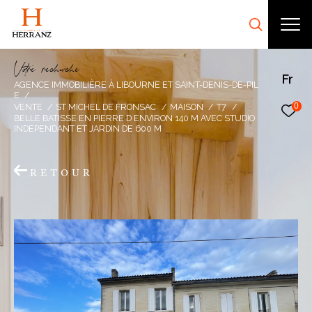
V
o
r
e
r
e
c
e
c
e
Fr
AGENCE IMMOBILIÈRE À LIBOURNE ET SAINT-DENIS-DE-PIL
E
0
VENTE
ST MICHEL DE FRONSAC
MAISON
T7
BELLE BATISSE EN PIERRE D ENVIRON 140 M AVEC STUDIO
INDEPENDANT ET JARDIN DE 600 M
RETOUR