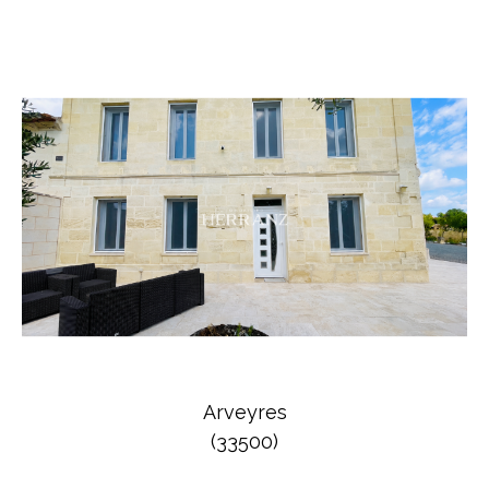
Arveyres
(33500)