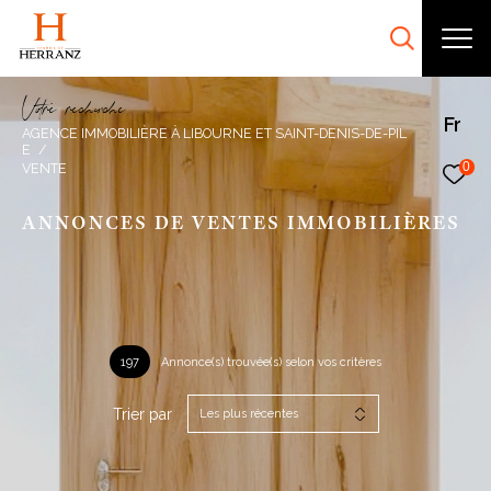
V
o
r
e
r
e
c
e
c
e
Fr
AGENCE IMMOBILIÈRE À LIBOURNE ET SAINT-DENIS-DE-PIL
E
0
VENTE
ANNONCES DE VENTES IMMOBILIÈRES
197
Annonce(s) trouvée(s) selon vos critères
Trier par
Les plus récentes